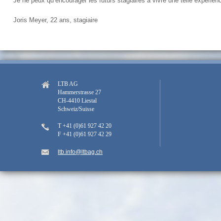
Je ne peux qu’encourager les futurs stagiaires à vivre une telle expérien
Joris Meyer, 22 ans, stagiaire
LTB AG
Hammerstrasse 27
CH-4410 Liestal
Schweiz/Suisse
T +41 (0)61 927 42 20
F +41 (0)61 927 42 29
ltb.info@ltbag.ch